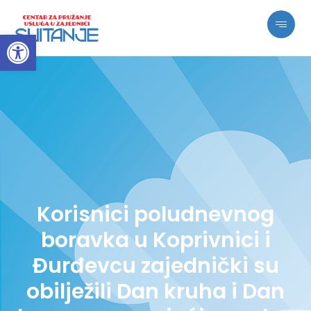
Open toolbar
Korisnici poludnevnog
boravka u Koprivnici i
Đurđevcu zajednički su
obilježili Dan kruha i Dan