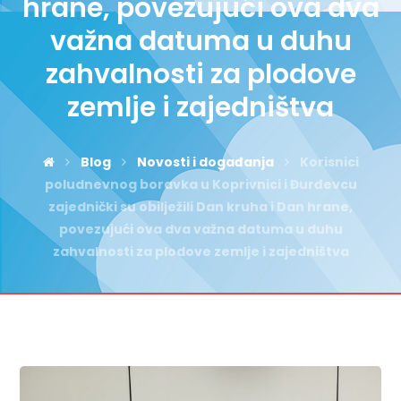
hrane, povezujući ova dva
važna datuma u duhu
zahvalnosti za plodove
zemlje i zajedništva
Blog
Novosti i događanja
Korisnici
poludnevnog boravka u Koprivnici i Đurđevcu
zajednički su obilježili Dan kruha i Dan hrane,
povezujući ova dva važna datuma u duhu
zahvalnosti za plodove zemlje i zajedništva