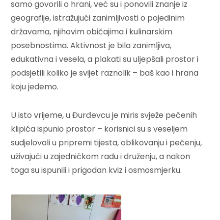
samo govorili o hrani, već su i ponovili znanje iz
geografije, istražujući zanimljivosti o pojedinim
državama, njihovim običajima i kulinarskim
posebnostima. Aktivnost je bila zanimljiva,
edukativna i vesela, a plakati su uljepšali prostor i
podsjetili koliko je svijet raznolik – baš kao i hrana
koju jedemo.
U isto vrijeme, u Đurđevcu je miris svježe pečenih
klipića ispunio prostor – korisnici su s veseljem
sudjelovali u pripremi tijesta, oblikovanju i pečenju,
uživajući u zajedničkom radu i druženju, a nakon
toga su ispunili i prigodan kviz i osmosmjerku.