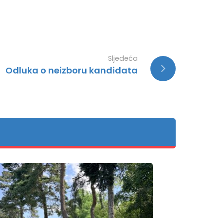
Sljedeća
Odluka o neizboru kandidata