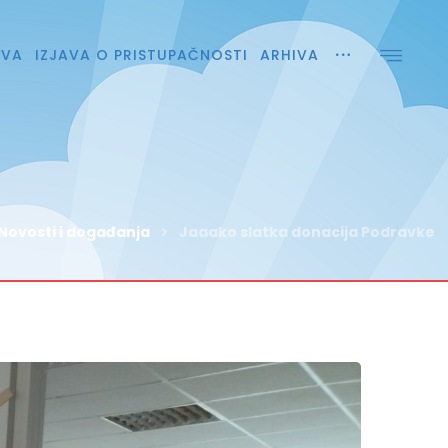
AVA
IZJAVA O PRISTUPAČNOSTI
ARHIVA
Novosti i događanja
Jaaako slatka donacija Podravke