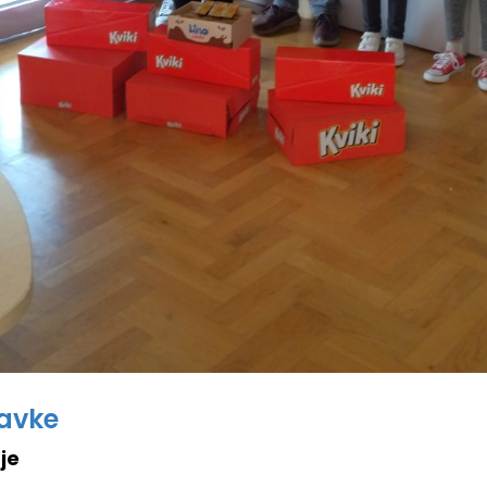
ravke
je