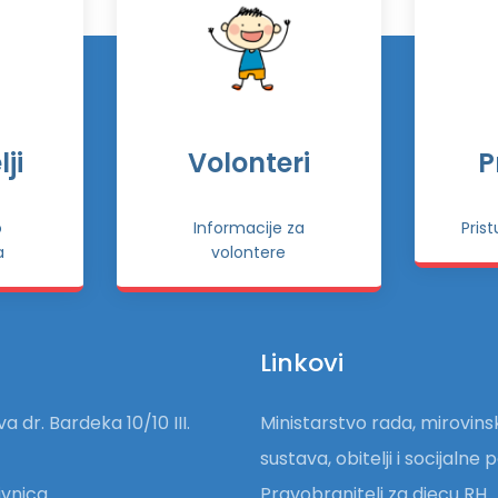
ji
Volonteri
P
o
Informacije za
Pris
a
volontere
Linkovi
a dr. Bardeka 10/10 III.
Ministarstvo rada, mirovin
sustava, obitelji i socijalne p
vnica
Pravobranitelj za djecu RH