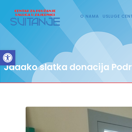
O NAMA
USLUGE CEN
Open toolbar
Jaaako slatka donacija Pod