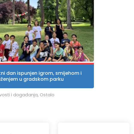
tni dan ispunjen igrom, smijehom i
uženjem u gradskom parku
vosti i događanja
,
Ostalo