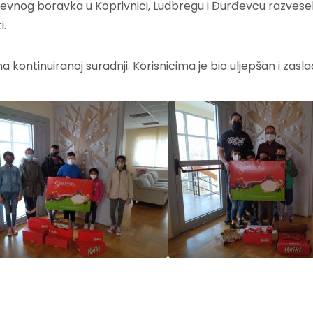
nevnog boravka u Koprivnici, Ludbregu i Đurđevcu razveselil
i.
 kontinuiranoj suradnji. Korisnicima je bio uljepšan i zasl