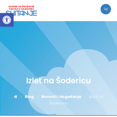
Open toolbar
Izlet na Šodericu
Blog
Novosti i događanja
Izlet na
Šodericu