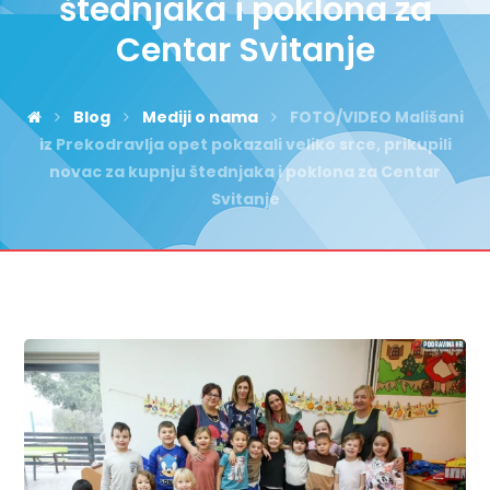
štednjaka i poklona za
Centar Svitanje
Blog
Mediji o nama
FOTO/VIDEO Mališani
iz Prekodravlja opet pokazali veliko srce, prikupili
novac za kupnju štednjaka i poklona za Centar
Svitanje