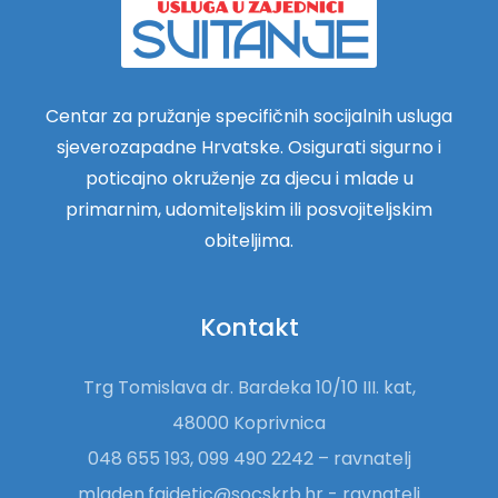
Centar za pružanje specifičnih socijalnih usluga
sjeverozapadne Hrvatske. Osigurati sigurno i
poticajno okruženje za djecu i mlade u
primarnim, udomiteljskim ili posvojiteljskim
obiteljima.
Kontakt
Trg Tomislava dr. Bardeka 10/10 III. kat,
48000 Koprivnica
048 655 193, 099 490 2242 – ravnatelj
mladen.fajdetic@socskrb.hr - ravnatelj