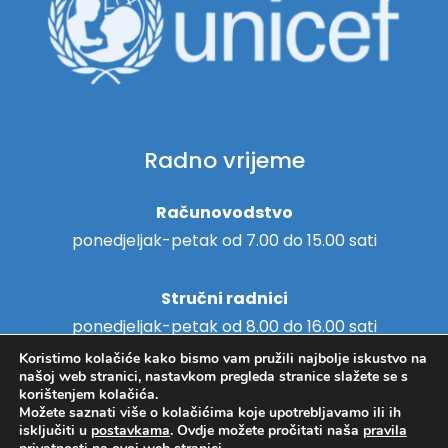
Radno vrijeme
Računovodstvo
ponedjeljak-petak od 7.00 do 15.00 sati
Stručni radnici
ponedjeljak-petak od 8.00 do 16.00 sati
Koristimo kolačiće kako bismo vam pružili najbolje iskustvo na
našoj web stranici, nastavkom pregleda stranice slažete se s
korištenjem kolačića.
Možete saznati više o kolačićima koje upotrebljavamo ili ih
Copyright © 2018. - Centar za
isključiti u
postavkama
. Ovdje možete pročitati naša
pravila
Hosting
/
Izrada web stranica