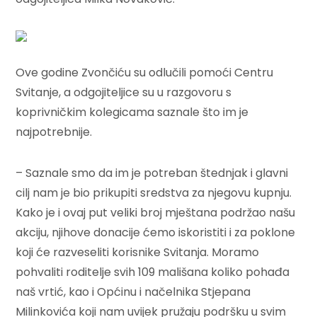
Ove godine Zvončiću su odlučili pomoći Centru
Svitanje, a odgojiteljice su u razgovoru s
koprivničkim kolegicama saznale što im je
najpotrebnije.
– Saznale smo da im je potreban štednjak i glavni
cilj nam je bio prikupiti sredstva za njegovu kupnju.
Kako je i ovaj put veliki broj mještana podržao našu
akciju, njihove donacije ćemo iskoristiti i za poklone
koji će razveseliti korisnike Svitanja. Moramo
pohvaliti roditelje svih 109 mališana koliko pohađa
naš vrtić, kao i Općinu i načelnika Stjepana
Milinkovića koji nam uvijek pružaju podršku u svim