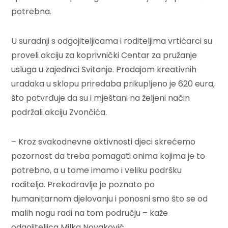
potrebna.
U suradnji s odgojiteljicama i roditeljima vrtićarci su
proveli akciju za koprivnički Centar za pružanje
usluga u zajednici Svitanje. Prodajom kreativnih
uradaka u sklopu priredaba prikupljeno je 620 eura,
što potvrđuje da su i mještani na željeni način
podržali akciju Zvončića.
– Kroz svakodnevne aktivnosti djeci skrećemo
pozornost da treba pomagati onima kojima je to
potrebno, a u tome imamo i veliku podršku
roditelja. Prekodravlje je poznato po
humanitarnom djelovanju i ponosni smo što se od
malih nogu radi na tom području – kaže
odgojiteljica Milka Novaković.