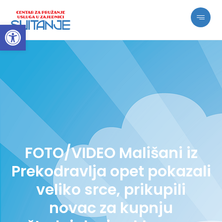
Open toolbar
FOTO/VIDEO Mališani iz
Prekodravlja opet pokazali
veliko srce, prikupili
novac za kupnju