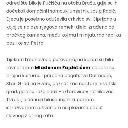
odredište bilo je Pučišća na otoku Braču, gdje su ih
dočekali domaćini i samouki umjetnik Josip Radić.
Djecu je posebno oduševila crkvica sv. Ciprijana u
kojoj se nalaze njegova remek-djela izrađena od
bračkog kamena, među kojima i minijaturna replika
bazilike sv. Petra.
Tijekom trodnevnog putovanja, na kojem su bili s
ravnateljom
Mladenom Fajdetićem
posjetili su
brojna kulturna i prirodna bogatstva Dalmacije,
Stari Grad na Hvaru, poznat kao najstariji hrvatski
grad, gdje su razgledali Hektorovićev ljetnikovac
Tvrdalj, a dani su bili ispunjeni kupanjem,
istraživanjem i uživanjem na plažama poput
slavnog Zlatnog rata.