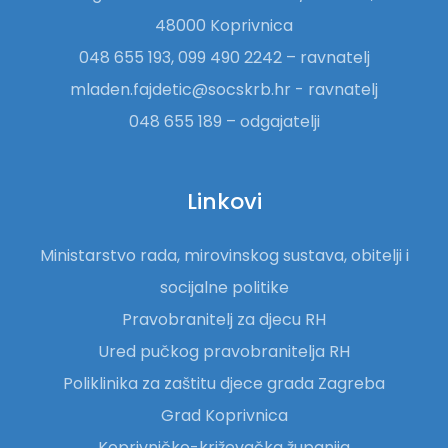
48000 Koprivnica
048 655 193, 099 490 2242 – ravnatelj
mladen.fajdetic@socskrb.hr - ravnatelj
048 655 189 – odgajatelji
Linkovi
Ministarstvo rada, mirovinskog sustava, obitelji i
socijalne politike
Pravobranitelj za djecu RH
Ured pučkog pravobranitelja RH
Poliklinika za zaštitu djece grada Zagreba
Grad Koprivnica
Koprivničko-križevačka županija