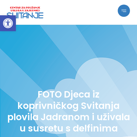
Open toolbar
FOTO Djeca iz
koprivničkog Svitanja
plovila Jadranom i uživala
u susretu s delfinima