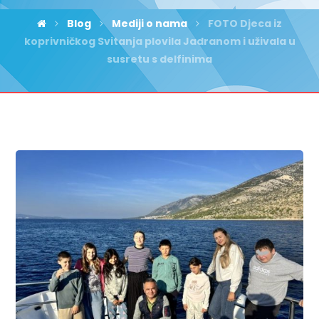
Blog
Mediji o nama
FOTO Djeca iz
koprivničkog Svitanja plovila Jadranom i uživala u
susretu s delfinima