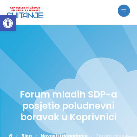
Open toolbar
Forum mladih SDP-a
posjetio poludnevni
boravak u Koprivnici
Blog
Novosti i događanja
Forum mladih