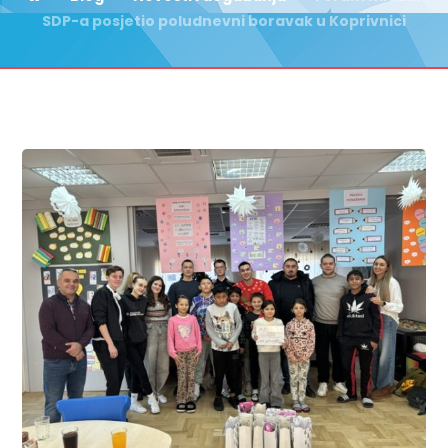
SDP-a posjetio poludnevni boravak u Koprivnici