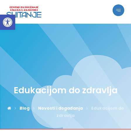
Open toolbar
Edukacijom do zdravlja
Blog
Novosti i događanja
Edukacijom do
zdravlja