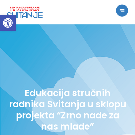
Open toolbar
Edukacija stručnih
radnika Svitanja u sklopu
projekta “Zrno nade za
nas mlade”