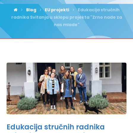
Blog
EU projekti
Edukacija stručnih
radnika Svitanja u sklopu projekta "Zrno nade za
nas mlade"
Edukacija stručnih radnika