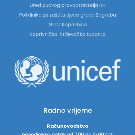
Ured pučkog pravobranitelja RH
Poliklinika za zaštitu djece grada Zagreba
Grad Koprivnica
Koprivničko-križevačka županija
Radno vrijeme
Računovodstvo
ponedjeljak-petak od 7.00 do 15.00 sati