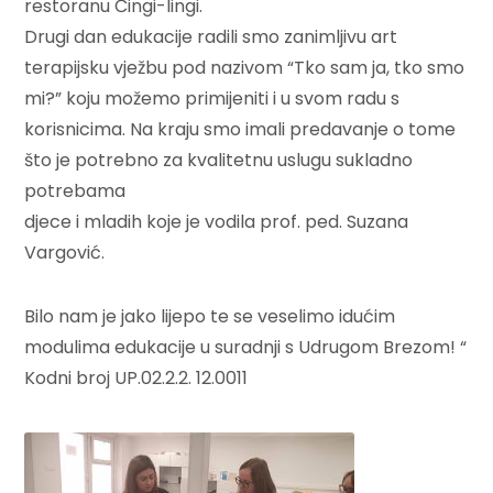
restoranu Čingi-lingi.
Drugi dan edukacije radili smo zanimljivu art
terapijsku vježbu pod nazivom “Tko sam ja, tko smo
mi?” koju možemo primijeniti i u svom radu s
korisnicima. Na kraju smo imali predavanje o tome
što je potrebno za kvalitetnu uslugu sukladno
potrebama
djece i mladih koje je vodila prof. ped. Suzana
Vargović.
Bilo nam je jako lijepo te se veselimo idućim
modulima edukacije u suradnji s Udrugom Brezom! “
Kodni broj UP.02.2.2. 12.0011