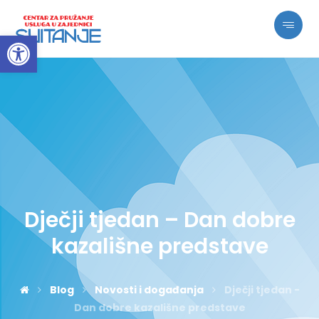
Open toolbar
Dječji tjedan – Dan dobre
kazališne predstave
Blog
Novosti i događanja
Dječji tjedan -
Dan dobre kazališne predstave