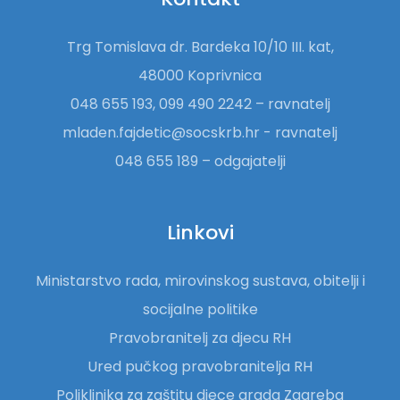
Trg Tomislava dr. Bardeka 10/10 III. kat,
48000 Koprivnica
048 655 193, 099 490 2242 – ravnatelj
mladen.fajdetic@socskrb.hr - ravnatelj
048 655 189 – odgajatelji
Linkovi
Ministarstvo rada, mirovinskog sustava, obitelji i
socijalne politike
Pravobranitelj za djecu RH
Ured pučkog pravobranitelja RH
Poliklinika za zaštitu djece grada Zagreba