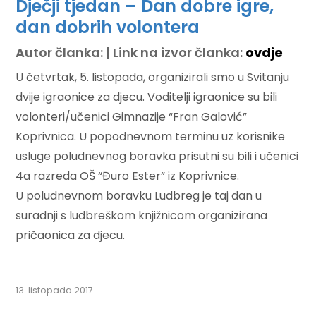
Dječji tjedan – Dan dobre igre,
dan dobrih volontera
Autor članka: | Link na izvor članka:
ovdje
U četvrtak, 5. listopada, organizirali smo u Svitanju
dvije igraonice za djecu. Voditelji igraonice su bili
volonteri/učenici Gimnazije “Fran Galović”
Koprivnica. U popodnevnom terminu uz korisnike
usluge poludnevnog boravka prisutni su bili i učenici
4a razreda OŠ “Đuro Ester” iz Koprivnice.
U poludnevnom boravku Ludbreg je taj dan u
suradnji s ludbreškom knjižnicom organizirana
pričaonica za djecu.
13. listopada 2017.