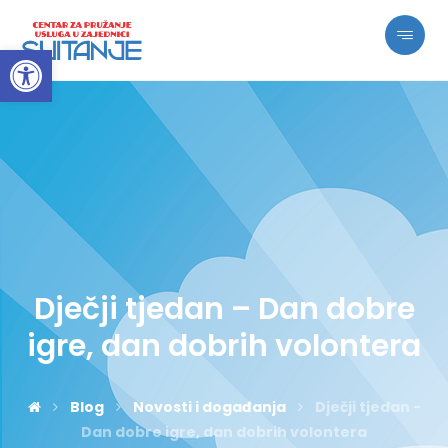
Open toolbar
Dječji tjedan – Dan dobre
igre, dan dobrih volontera
Blog
Novosti i događanja
Dječji tjedan -
Dan dobre igre, dan dobrih volontera