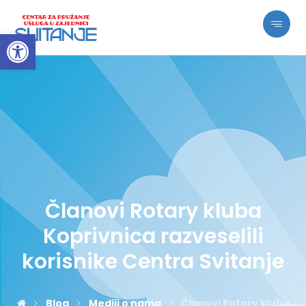
Open toolbar
Članovi Rotary kluba
Koprivnica razveselili
korisnike Centra Svitanje
Blog
Mediji o nama
Članovi Rotary kluba