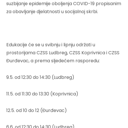
suzbijanje epidemije oboljenja COVID-19 propisanim
za obavljanje djelatnosti u socijalnoj skrbi.
Edukacije će se u svibnju i lipnju održati u
prostorijama CZSS Ludbreg, CZSS Koprivnica i CZSS
Đurđevac, a prema sljedećem rasporedu:
9.5. od 12:30 do 14:30 (Ludbreg)
11.5. od 11:30 do 13:30 (Koprivnica)
12.5. od 10 do 12 (Đurđevac)
6.6. od 12:30 do 14:30 (Ludbreg)