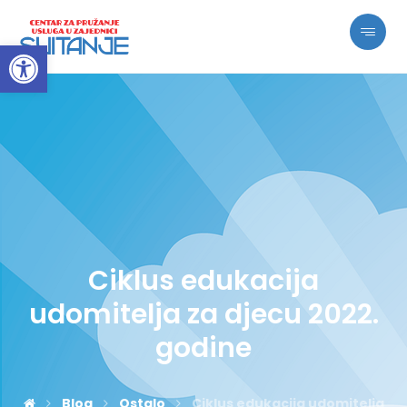
Open toolbar
Ciklus edukacija
udomitelja za djecu 2022.
godine
Blog
Ostalo
Ciklus edukacija udomitelja