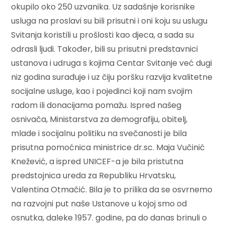
okupilo oko 250 uzvanika. Uz sadašnje korisnike
usluga na proslavi su bili prisutni i oni koju su uslugu
Svitanja koristili u prošlosti kao djeca, a sada su
odrasli ljudi. Također, bili su prisutni predstavnici
ustanova i udruga s kojima Centar Svitanje već dugi
niz godina surađuje i uz čiju poršku razvija kvalitetne
socijalne usluge, kao i pojedinci koji nam svojim
radom ili donacijama pomažu. Ispred našeg
osnivača, Ministarstva za demografiju, obitelj,
mlade i socijalnu politiku na svečanosti je bila
prisutna pomoćnica ministrice dr.sc. Maja Vučinić
Knežević, a ispred UNICEF-a je bila pristutna
predstojnica ureda za Republiku Hrvatsku,
Valentina Otmačić. Bila je to prilika da se osvrnemo
na razvojni put naše Ustanove u kojoj smo od
osnutka, daleke 1957. godine, pa do danas brinuli o