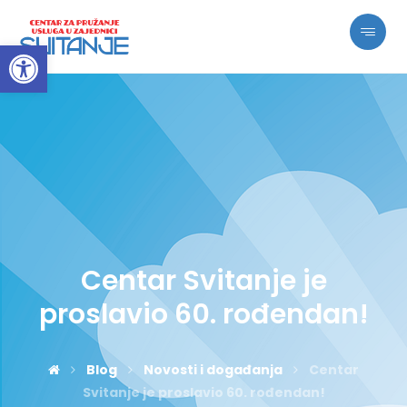
Open toolbar
Centar Svitanje je
proslavio 60. rođendan!
Blog
Novosti i događanja
Centar
Svitanje je proslavio 60. rođendan!