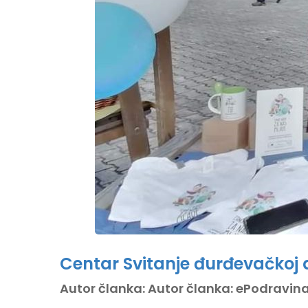
Centar Svitanje đurđevačkoj 
Autor članka: Autor članka: ePodravina.