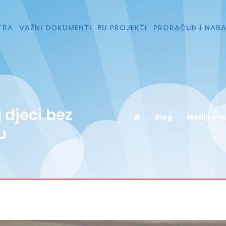
TRA
VAŽNI DOKUMENTI
EU PROJEKTI
PRORAČUN I NAB
 djeci bez
Blog
Mediji o 
u