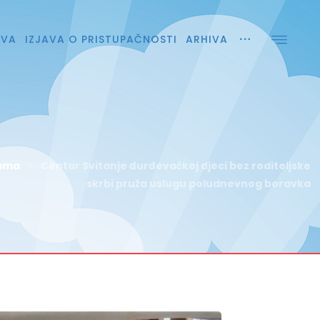
AVA
IZJAVA O PRISTUPAČNOSTI
ARHIVA
nama
Centar Svitanje đurđevačkoj djeci bez roditeljske
skrbi pruža uslugu poludnevnog boravka