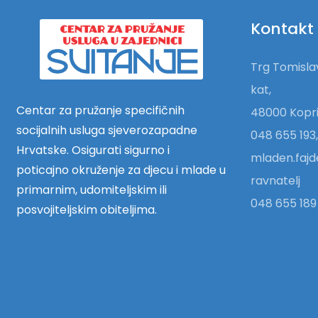
Kontakt
Trg Tomislav
kat,
Centar za pružanje specifičnih
48000 Kopri
socijalnih usluga sjeverozapadne
048 655 193,
Hrvatske. Osigurati sigurno i
mladen.fajd
poticajno okruženje za djecu i mlade u
ravnatelj
primarnim, udomiteljskim ili
048 655 189 
posvojiteljskim obiteljima.