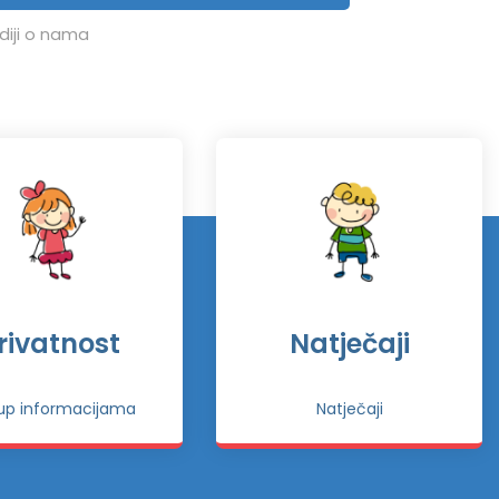
diji o nama
rivatnost
Natječaji
tup informacijama
Natječaji