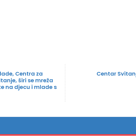
lade, Centra za
Centar Svitan
tanje, širi se mreža
e na djecu i mlade s