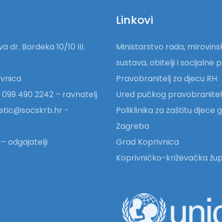
Linkovi
a dr. Bardeka 10/10 III.
Ministarstvo rada, mirovin
sustava, obitelji i socijalne p
vnica
Pravobranitelj za djecu RH
 099 490 2242 – ravnatelj
Ured pučkog pravobranitel
etic@socskrb.hr -
Poliklinika za zaštitu djece
Zagreba
– odgajatelji
Grad Koprivnica
Koprivničko-križevačka žup