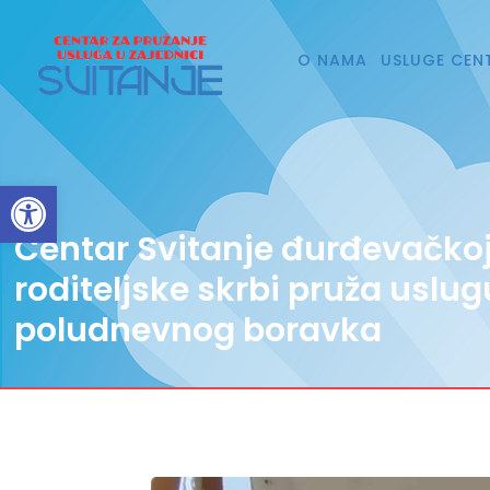
O NAMA
USLUGE CEN
Open toolbar
Centar Svitanje đurđevačkoj
roditeljske skrbi pruža uslug
poludnevnog boravka