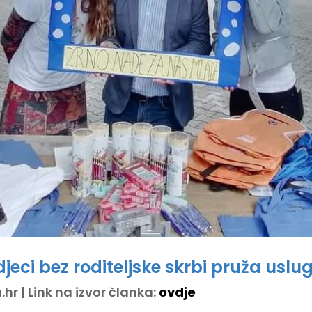
djeci bez roditeljske skrbi pruža us
hr | Link na izvor članka:
ovdje