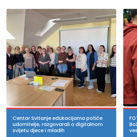
Centar Svitanje edukacijama potiče
FO
udomitelje, razgovarali o digitalnom
Bo
svijetu djece i mladih
ves