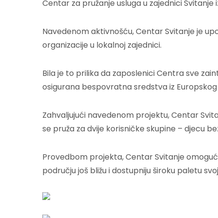
Centar za pružanje usluga u zajednici Svitanje
Navedenom aktivnošću, Centar Svitanje je upoz
organizacije u lokalnoj zajednici.
Bila je to prilika da zaposlenici Centra sve z
osigurana bespovratna sredstva iz Europskog 
Zahvaljujući navedenom projektu, Centar Svita
se pruža za dvije korisničke skupine – djecu b
Provedbom projekta, Centar Svitanje omogućav
području još bližu i dostupniju široku paletu svoj