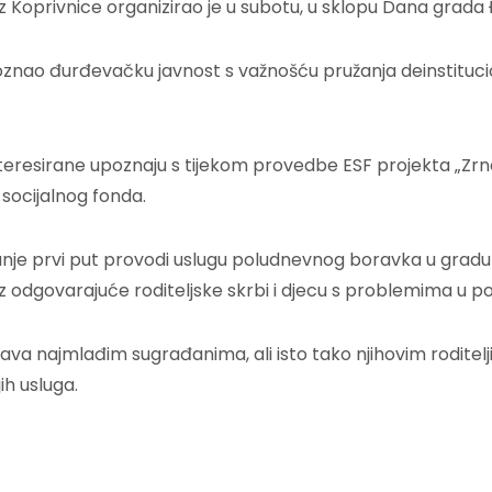
 iz Koprivnice organizirao je u subotu, u sklopu Dana grad
nao đurđevačku javnost s važnošću pružanja deinstitucion
ainteresirane upoznaju s tijekom provedbe ESF projekta „Z
socijalnog fonda.
nje prvi put provodi uslugu poludnevnog boravka u gradu 
ez odgovarajuće roditeljske skrbi i djecu s problemima u p
a najmlađim sugrađanima, ali isto tako njihovim roditelj
ih usluga.