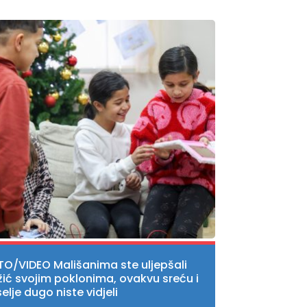
TO/VIDEO Mališanima ste uljepšali
žić svojim poklonima, ovakvu sreću i
elje dugo niste vidjeli