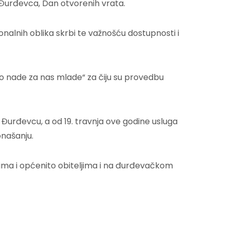
a Đurđevca, Dan otvorenih vrata.
alnih oblika skrbi te važnošću dostupnosti i
rno nade za nas mlade“ za čiju su provedbu
Đurđevcu, a od 19. travnja ove godine usluga
onašanju.
ima i općenito obiteljima i na đurđevačkom