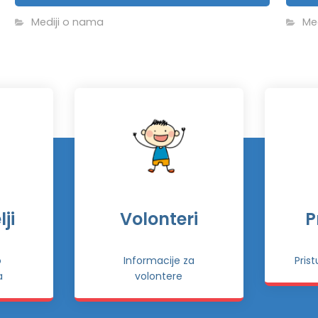
Mediji o nama
Me
ji
Volonteri
P
o
Informacije za
Pris
a
volontere