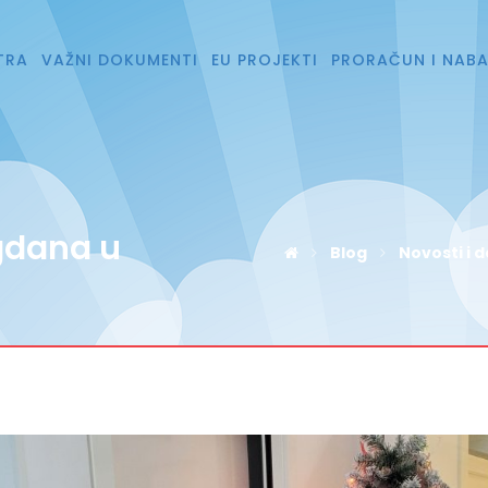
TRA
VAŽNI DOKUMENTI
EU PROJEKTI
PRORAČUN I NAB
agdana u
Blog
Novosti i 