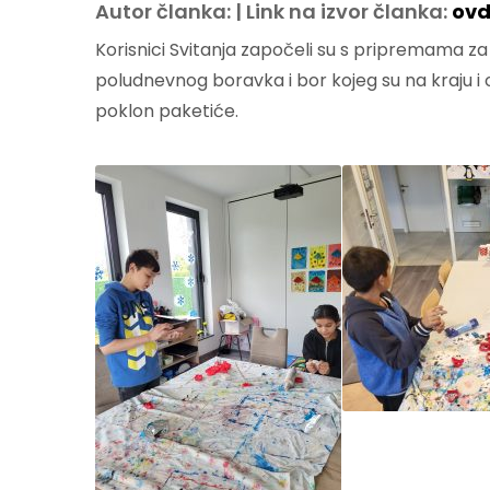
Autor članka: | Link na izvor članka:
ovd
Korisnici Svitanja započeli su s pripremama za 
poludnevnog boravka i bor kojeg su na kraju i o
poklon paketiće.