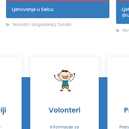
Ljetovanje u Selcu
Lje
dr
Novosti i događanja
,
Ostalo
No
ji
Volonteri
P
o
Informacije za
Pris