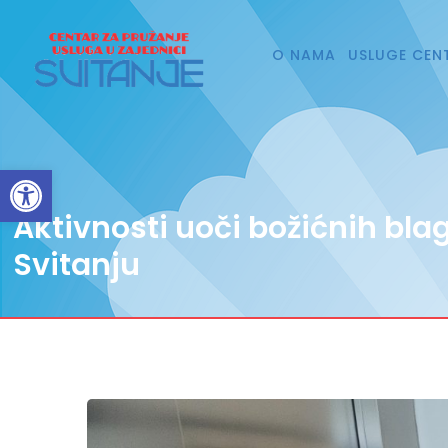
O NAMA
USLUGE CEN
Open toolbar
Aktivnosti uoči božićnih bl
Svitanju