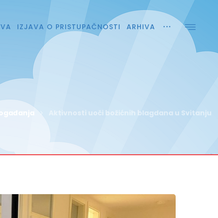
AVA
IZJAVA O PRISTUPAČNOSTI
ARHIVA
događanja
Aktivnosti uoči božićnih blagdana u Svitanju