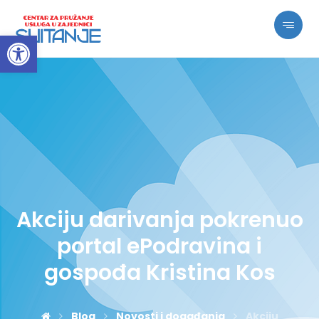
Open toolbar
Akciju darivanja pokrenuo
portal ePodravina i
gospođa Kristina Kos
Blog
Novosti i događanja
Akciju