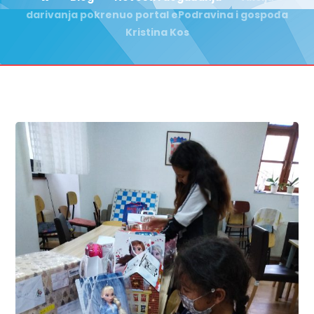
darivanja pokrenuo portal ePodravina i gospođa
Kristina Kos