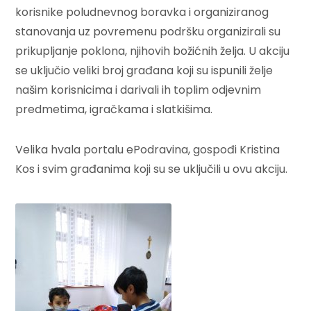
korisnike poludnevnog boravka i organiziranog
stanovanja uz povremenu podršku organizirali su
prikupljanje poklona, njihovih božićnih želja. U akciju
se uključio veliki broj građana koji su ispunili želje
našim korisnicima i darivali ih toplim odjevnim
predmetima, igračkama i slatkišima.
Velika hvala portalu ePodravina, gospođi Kristina
Kos i svim građanima koji su se uključili u ovu akciju.