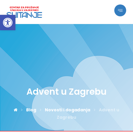
Open toolbar
Advent u Zagrebu
Blog
Novosti i događanja
Advent u
Zagrebu