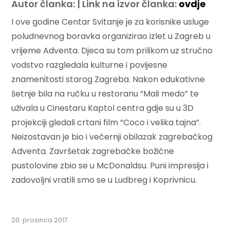
Autor članka: | Link na izvor članka:
ovdje
I ove godine Centar Svitanje je za korisnike usluge
poludnevnog boravka organizirao izlet u Zagreb u
vrijeme Adventa. Djeca su tom prilikom uz stručno
vodstvo razgledala kulturne i povijesne
znamenitosti starog Zagreba. Nakon edukativne
šetnje bila na ručku u restoranu “Mali medo” te
uživala u Cinestaru Kaptol centra gdje su u 3D
projekciji gledali crtani film “Coco i velika tajna”.
Neizostavan je bio i večernji obilazak zagrebačkog
Adventa. Završetak zagrebačke božićne
pustolovine zbio se u McDonaldsu. Puni impresija i
zadovoljni vratili smo se u Ludbreg i Koprivnicu.
20. prosinca 2017.