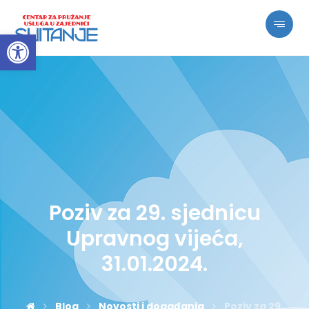
Open toolbar
Poziv za 29. sjednicu
Upravnog vijeća,
31.01.2024.
Blog
Novosti i događanja
Poziv za 29.