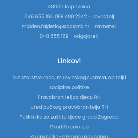
48000 Koprivnica
048 655 193, 099 490 2242 – ravnatelj
mladen.fajdetic@socskrb.hr - ravnatelj
048 655 189 – odgajatelji
Linkovi
Ministarstvo rada, mirovinskog sustava, obitelji i
socijalne politike
Pravobranitelj za djecu RH
Ured pučkog pravobranitelja RH
Poliklinika za zaštitu djece grada Zagreba
Grad Koprivnica
Koprivničko-križevačka županija