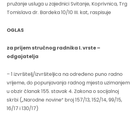
pružanje usluga u zajednici Svitanje, Koprivnica, Trg
Tomislava dr. Bardeka 10/10 III. kat, raspisuje
OGLAS
za prijem stručnog radnika I. vrste –
odgajatelja
– 1 izvršitelj/izvršiteljica na određeno puno radno
vrijeme, do popunjavanja radnog mjesta uzimanjem
u obzir članak 155. stavak 4. Zakona o socijalnoj
skrbi („Narodne novine“ broj 157/13, 152/14, 99/15,
16/17 i 130/17)