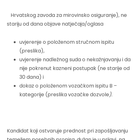
Hrvatskog zavoda za mirovinsko osiguranje), ne
stariju od dana objave natječaja/oglasa
uvjerenje o položenom stručnom ispitu
(preslika),
uvjerenje nadležnog suda o nekažnjavanju i da
nije pokrenut kazneni postupak (ne starije od
30 dana) i
dokaz o položenom vozačkom ispitu B –
kategorije (preslika vozačke dozvole
).
Kandidat koji ostvaruje prednost pri zapošljavanju
temeljem posebnih propisa, dužan je u prijavi na