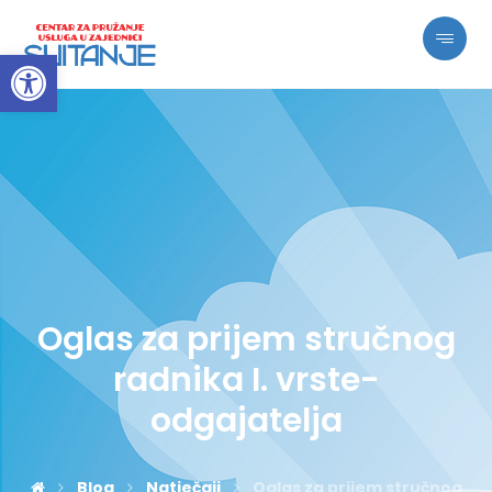
Open toolbar
Oglas za prijem stručnog
radnika I. vrste-
odgajatelja
Blog
Natječaji
Oglas za prijem stručnog