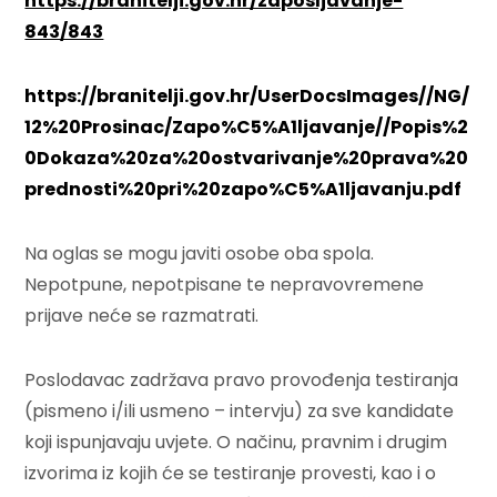
https://branitelji.gov.hr/zaposljavanje-
843/843
https://branitelji.gov.hr/UserDocsImages//NG/
12%20Prosinac/Zapo%C5%A1ljavanje//Popis%2
0Dokaza%20za%20ostvarivanje%20prava%20
prednosti%20pri%20zapo%C5%A1ljavanju.pdf
Na oglas se mogu javiti osobe oba spola.
Nepotpune, nepotpisane te nepravovremene
prijave neće se razmatrati.
Poslodavac zadržava pravo provođenja testiranja
(pismeno i/ili usmeno – intervju) za sve kandidate
koji ispunjavaju uvjete. O načinu, pravnim i drugim
izvorima iz kojih će se testiranje provesti, kao i o