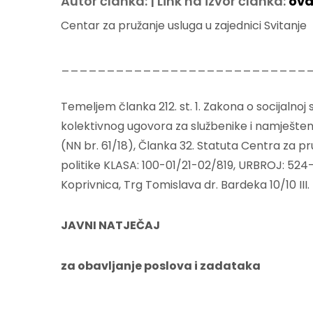
Autor članka: | Link na izvor članka:
ovd
Centar za pružanje usluga u zajednici Svitanje
___________________________
Temeljem članka 212. st. 1. Zakona o socijalnoj s
kolektivnog ugovora za službenike i namješteni
(NN br. 61/18), Članka 32. Statuta Centra za pru
politike KLASA: 100-01/21-02/819, URBROJ: 524-0
Koprivnica, Trg Tomislava dr. Bardeka 10/10 III. 
JAVNI NATJEČAJ
za obavljanje poslova i zadataka