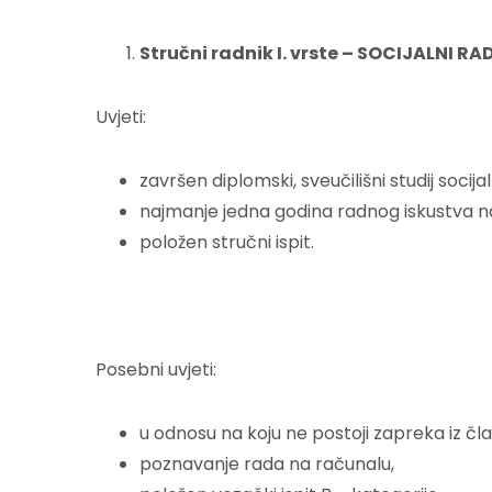
Stručni radnik I. vrste – SOCIJALNI R
Uvjeti:
završen diplomski, sveučilišni studij socij
najmanje jedna godina radnog iskustva 
položen stručni ispit.
Posebni uvjeti:
u odnosu na koju ne postoji zapreka iz član
poznavanje rada na računalu,