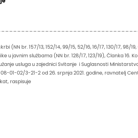
je
___________________________________
krbi (NN br. 157/13, 152/14, 99/15, 52/16, 16/17, 130/17, 98/
ke u javnim službama (NN br. 128/17, 123/19), Članka 16. Ko
žanje usluga u zajednici Svitanje i Suglasnosti Ministarstva
8-01-02/3-21-2 od 26. srpnja 2021. godine, ravnatelj Centr
kat, raspisuje