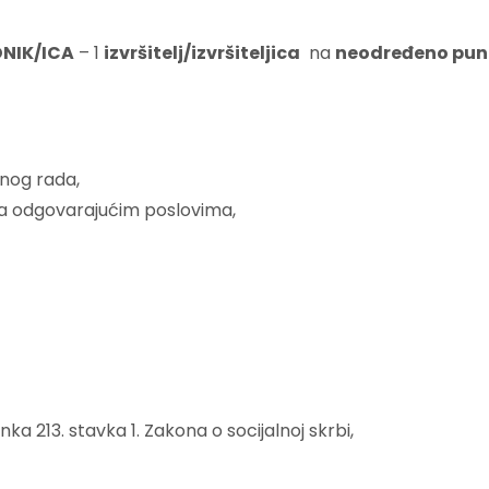
ADNIK/ICA
– 1
izvršitelj/izvršiteljica
na
neodređeno pun
alnog rada,
na odgovarajućim poslovima,
ka 213. stavka 1. Zakona o socijalnoj skrbi,