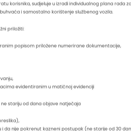
atu korisnika, sudjeluje u izradi individualnog plana rada z
obuhvaća i samostalno korištenje službenog vozila.
i priložiti:
iranim popisom priložene numerirane dokumentacije,
vanju,
acima evidentiranim u matičnoj evidenciji
ne stariju od dana objave natječaja
reslika),
i da nije pokrenut kazneni postupak (ne starije od 30 dan