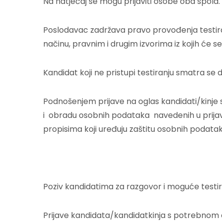
Na natječaj se mogu prijaviti osobe oba spol
Poslodavac zadržava pravo provođenja testiranja
načinu, pravnim i drugim izvorima iz kojih će s
Kandidat koji ne pristupi testiranju smatra se 
Podnošenjem prijave na oglas kandidati/kinje su 
i obradu osobnih podataka navedenih u prijavi
propisima koji uređuju zaštitu osobnih podataka
Poziv kandidatima za razgovor i moguće testira
Prijave kandidata/kandidatkinja s potrebnom 