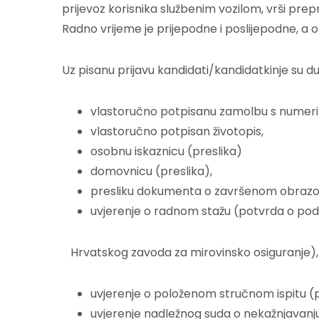
prijevoz korisnika službenim vozilom, vrši prepr
Radno vrijeme je prijepodne i poslijepodne, a 
Uz pisanu prijavu kandidati/kandidatkinje su dužn
vlastoručno potpisanu zamolbu s numer
vlastoručno potpisan životopis,
osobnu iskaznicu (preslika)
domovnicu (preslika),
presliku dokumenta o završenom obrazo
uvjerenje o radnom stažu (potvrda o pod
Hrvatskog zavoda za mirovinsko osiguranje), 
uvjerenje o položenom stručnom ispitu (p
uvjerenje nadležnog suda o nekažnjavanju 