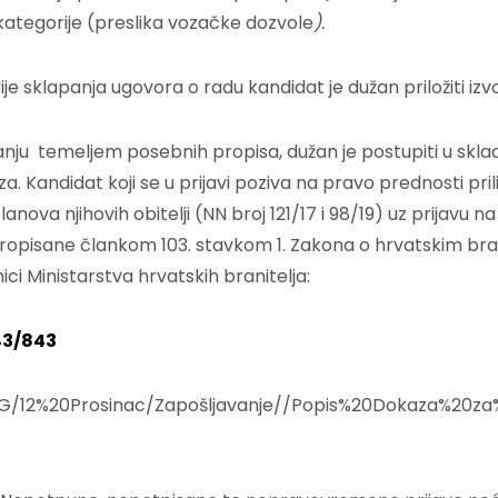
ategorije (preslika vozačke dozvole
).
je sklapanja ugovora o radu kandidat je dužan priložiti izv
anju temeljem posebnih propisa, dužan je postupiti u sklad
 Kandidat koji se u prijavi poziva na pravo prednosti pril
nova njihovih obitelji (NN broj 121/17 i 98/19) uz prijavu n
ze propisane člankom 103. stavkom 1. Zakona o hrvatskim br
anici Ministarstva hrvatskih branitelja:
43/843
//NG/12%20Prosinac/Zapošljavanje//Popis%20Dokaza%20z