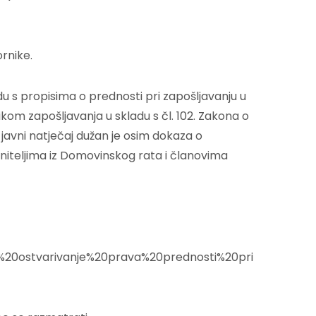
ornike.
u s propisima o prednosti pri zapošljavanju u
ikom zapošljavanja u skladu s čl. 102. Zakona o
a javni natječaj dužan je osim dokaza o
aniteljima iz Domovinskog rata i članovima
a%20ostvarivanje%20prava%20prednosti%20pri