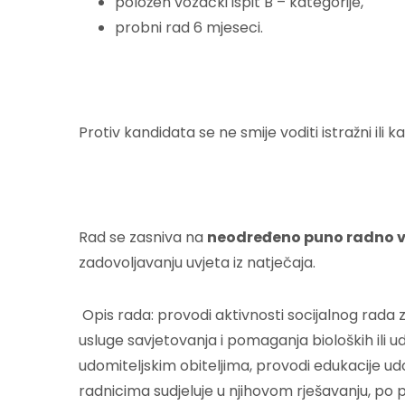
položen vozački ispit B – kategorije,
probni rad 6 mjeseci.
Protiv kandidata se ne smije voditi istražni ili 
Rad se zasniva na
neodređeno puno radno v
zadovoljavanju uvjeta iz natječaja.
Opis rada: provodi aktivnosti socijalnog rada 
usluge savjetovanja i pomaganja bioloških ili udom
udomiteljskim obiteljima, provodi edukacije udo
radnicima sudjeluje u njihovom rješavanju, po po