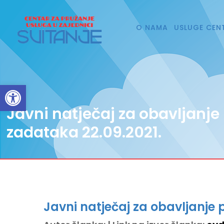
O NAMA
USLUGE CEN
Open toolbar
Javni natječaj za obavljanje
zadataka 22.09.2021.
Javni natječaj za obavljanje 