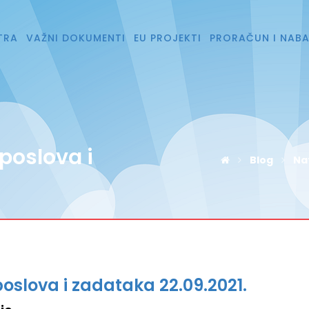
TRA
VAŽNI DOKUMENTI
EU PROJEKTI
PRORAČUN I NAB
 poslova i
Blog
Nat
poslova i zadataka 22.09.2021.