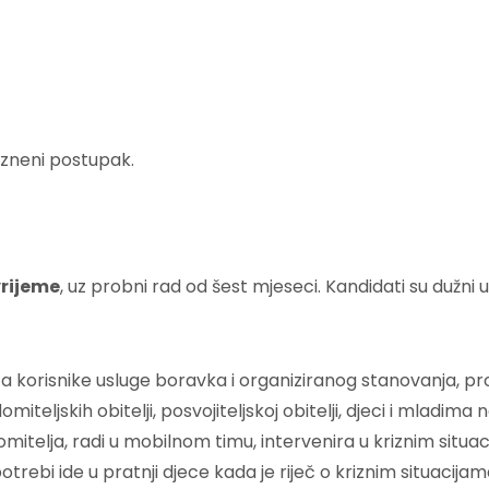
kazneni postupak.
rijeme
, uz probni rad od šest mjeseci. Kandidati su dužni uz
za korisnike usluge boravka i organiziranog stanovanja, pro
iteljskih obitelji, posvojiteljskoj obitelji, djeci i mladima n
mitelja, radi u mobilnom timu, intervenira u kriznim situac
trebi ide u pratnji djece kada je riječ o kriznim situacijama