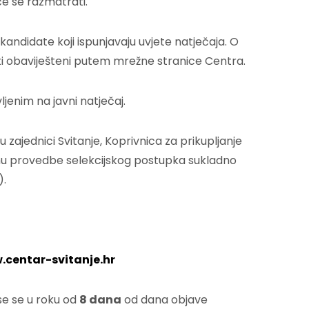
e se razmatrati.
kandidate koji ispunjavaju uvjete natječaja. O
biti obaviješteni putem mrežne stranice Centra.
ljenim na javni natječaj.
 zajednici Svitanje, Koprivnica za prikupljanje
rhu provedbe selekcijskog postupka sukladno
).
centar-svitanje.hr
se se u roku od
8 dana
od dana objave