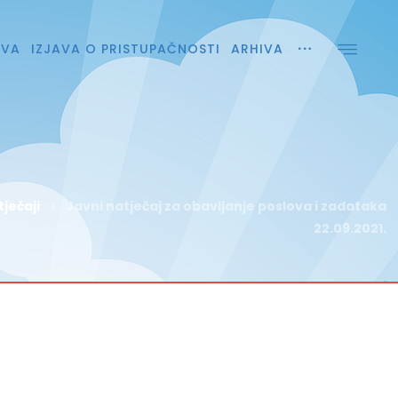
AVA
IZJAVA O PRISTUPAČNOSTI
ARHIVA
ječaji
Javni natječaj za obavljanje poslova i zadataka
22.09.2021.