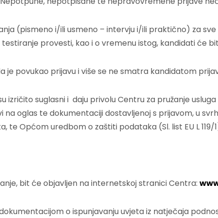
a. Nepotpune, nepotpisane te nepravovremene prijave neć
 (pismeno i/ili usmeno – intervju i/ili praktično) za sve 
e testiranje provesti, kao i o vremenu istog, kandidati će 
da je povukao prijavu i više se ne smatra kandidatom prijav
izričito suglasni i daju privolu Centru za pružanje usluga u
 na oglas te dokumentaciji dostavljenoj s prijavom, u sv
, te Općom uredbom o zaštiti podataka (Sl. list EU L 119/1
nje, bit će objavljen na internetskoj stranici Centra:
www.
dokumentacijom o ispunjavanju uvjeta iz natječaja podno