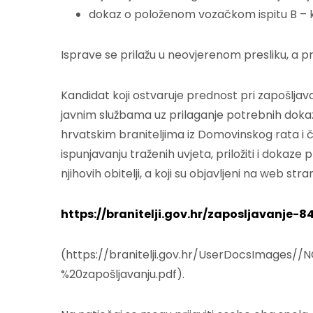
dokaz o položenom vozačkom ispitu B – k
Isprave se prilažu u neovjerenom presliku, a pri
Kandidat koji ostvaruje prednost pri zapošljav
javnim službama uz prilaganje potrebnih dokaza.
hrvatskim braniteljima iz Domovinskog rata i čla
ispunjavanju traženih uvjeta, priložiti i doka
njihovih obitelji, a koji su objavljeni na web str
https://branitelji.gov.hr/zaposljavanje-8
(https://branitelji.gov.hr/UserDocsImages
%20zapošljavanju.pdf).