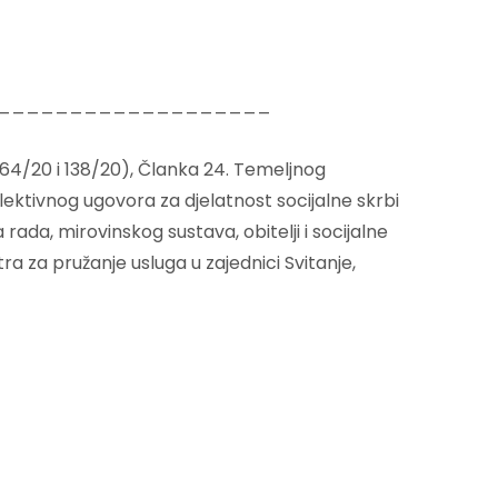
___________________
19, 64/20 i 138/20), Članka 24. Temeljnog
lektivnog ugovora za djelatnost socijalne skrbi
 rada, mirovinskog sustava, obitelji i socijalne
a za pružanje usluga u zajednici Svitanje,